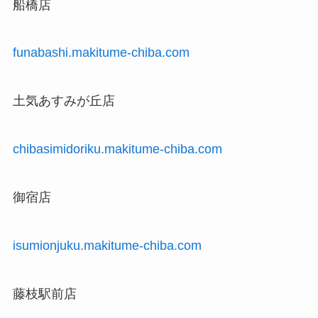
船橋店
funabashi.makitume-chiba.com
土気あすみが丘店
chibasimidoriku.makitume-chiba.com
御宿店
isumionjuku.makitume-chiba.com
藤枝駅前店