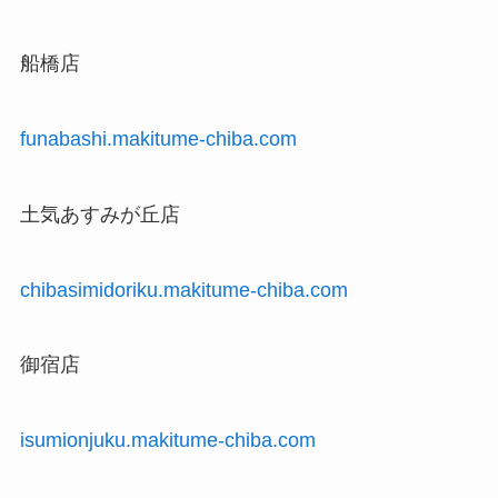
船橋店
funabashi.makitume-chiba.com
土気あすみが丘店
chibasimidoriku.makitume-chiba.com
御宿店
isumionjuku.makitume-chiba.com